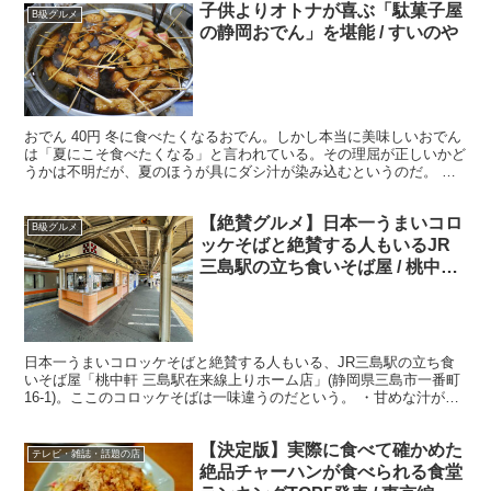
子供よりオトナが喜ぶ「駄菓子屋
B級グルメ
の静岡おでん」を堪能 / すいのや
おでん 40円 冬に食べたくなるおでん。しかし本当に美味しいおでん
は「夏にこそ食べたくなる」と言われている。その理屈が正しいかど
うかは不明だが、夏のほうが具にダシ汁が染み込むというのだ。 ・
絶品すぎる静岡おでん それはさておき、おでんの本場...
【絶賛グルメ】日本一うまいコロ
B級グルメ
ッケそばと絶賛する人もいるJR
三島駅の立ち食いそば屋 / 桃中軒
三島駅在来線上りホーム店
日本一うまいコロッケそばと絶賛する人もいる、JR三島駅の立ち食
いそば屋「桃中軒 三島駅在来線上りホーム店」(静岡県三島市一番町
16-1)。ここのコロッケそばは一味違うのだという。 ・甘めな汁が蕎
麦をまとっている 実際に注文してみれば、見た目...
【決定版】実際に食べて確かめた
テレビ・雑誌・話題の店
絶品チャーハンが食べられる食堂