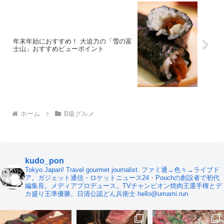
年末年始におすすめ！ 大迫力の「雪の富
士山」おすすめビューポイント
ホーム
B級グルメ
kudo_pon
Tokyo Japan! Travel gourmet journalist. ファミ通→色々→ライブド
ア。ガジェット通信・ロケットニュース24・Pouchの創設者で初代
編集長。メディアプロデュース。TVチャンピオン焼肉王選手権とデ
カ盛り王準優勝。日清公認どん兵衛士 hello@umami.run