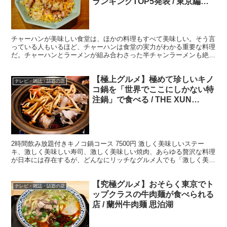
ランキングTOP5発表 / 東京編＋
横浜
チャーハンが美味しい食堂は、ほかの料理もすべて美味しい。そう言
っている人もいるほど、チャーハンは食堂の実力がわかる重要な料理
だ。チャーハンとラーメンが組み合わさった半チャンラーメンも絶大
な支持を得ている。 ・実際に食べて確かめた そこで今回...
【極上グルメ】極めて珍しいキノ
テレビ・雑誌・話題の店
コ鍋を「世界でここにしかない特
注鍋」で食べる / THE XUN
TOKYO
2時間飲み放題付きキノコ鍋コース 7500円 激しく美味しいステー
キ、激しく美味しい寿司、激しく美味しい焼肉、あらゆる贅沢な料理
が日本には存在するが、どんなにリッチなグルメ人でも「激しく美味
しいキノコ鍋」を食べたことがある日とは数少ないはず...
【究極グルメ】おそらく東京でト
テレビ・雑誌・話題の店
ップクラスの牛肉麺が食べられる
店 / 蘭州牛肉麺 思泊湖