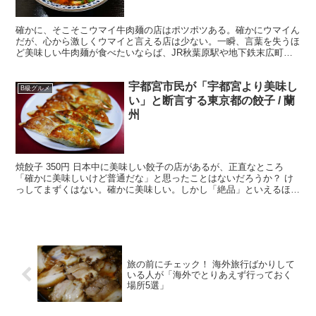
確かに、そこそこウマイ牛肉麺の店はポツポツある。確かにウマイん
だが、心から激しくウマイと言える店は少ない。一瞬、言葉を失うほ
ど美味しい牛肉麺が食べたいならば、JR秋葉原駅や地下鉄末広町駅
から徒歩圏内にある「蘭州牛肉麺 思泊湖」(東京都千代田...
宇都宮市民が「宇都宮より美味し
B級グルメ
い」と断言する東京都の餃子 / 蘭
州
焼餃子 350円 日本中に美味しい餃子の店があるが、正直なところ
「確かに美味しいけど普通だな」と思ったことはないだろうか？ け
っしてまずくはない。確かに美味しい。しかし「絶品」といえるほど
高レベルな美味しさかと問われれば、首を傾げてしまう。...
旅の前にチェック！ 海外旅行ばかりして
いる人が「海外でとりあえず行っておく
場所5選」