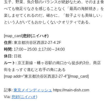
玉子、野菜、魚介類のバランスが絶妙なため、そのまま食
べても物足りなさを感じることなく「最高の海鮮焼き」を
楽しませてくれるのだ。確かに、「餃子よりも美味しい」
という人がいてもおかしくないクオリティである。
[map_card]
您好(ニイハオ)
住所:
東京都渋谷区西原2-27-4 2F
時間:
17:00～25:00 土17:00～24:00
休日:
日祝
ルート:
京王新線・幡ヶ谷駅の南口から徒歩約3分。商店
街をまっすぐ進むと右手の角にある
[map addr=”東京都渋谷区西原2-27-4″][/map_card]
記事:
東京メインディッシュ
https://main-dish.com
Via:
您好(ニイハオ)