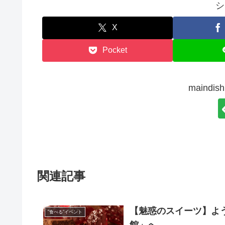
シ
X
Pocket
maind
関連記事
【魅惑のスイーツ】よ
”食べる”イベント