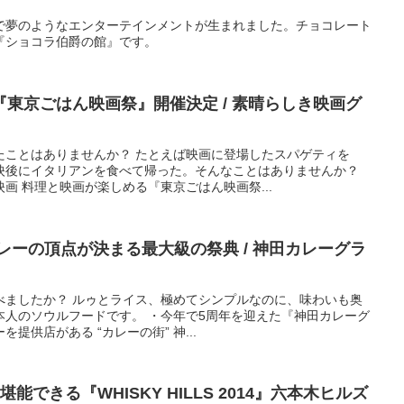
で夢のようなエンターテインメントが生まれました。チョコレート
『ショコラ伯爵の館』です。
東京ごはん映画祭』開催決定 / 素晴らしき映画グ
たことはありませんか？ たとえば映画に登場したスパゲティを
映後にイタリアンを食べて帰った。そんなことはありませんか？
画 料理と映画が楽しめる『東京ごはん映画祭...
レーの頂点が決まる最大級の祭典 / 神田カレーグラ
べましたか？ ルゥとライス、極めてシンプルなのに、味わいも奥
本人のソウルフードです。 ・今年で5周年を迎えた『神田カレーグ
を提供店がある “カレーの街” 神...
能できる『WHISKY HILLS 2014』六本木ヒルズ