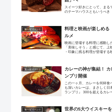
館」へ
スイーツ好きにとって、まる
のテーマハウスともいうべき
料理と映画が楽しめる『
”食べる”イベント
ルメ
映画に登場する料理に感動し
「美味しそう」と感じて、上
・印象に残る料理が登場する映
カレーの神が集結！ カ
”食べる”イベント
ンプリ開催
この一ヶ月、カレーを何杯食
も深いカレーは、まさしく日
ランプリ』 300を超えるカレー
世界の5大ウイスキーを堪
”食べる”イベント