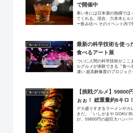
で開催中
寒い冬には日本酒の熱燗でほ
てくれる。現在、六本木ヒルズでは
ー飲み比べ そのイベント内で特
最新の科学技術を使っ
”食べる”イベント
食べるアート展
ついに人間の科学技術がここ
ルグルメが体験できる『食べ
凄い 超高解像度のプロジェク
【挑戦グルメ】5980
”食べる”イベント
ぉぉ！ 総重量約6キロ！ 
デカ盛りすぎるラーメンやカ
きだ。「いしがまや GOKU B
が、59800円の超巨大ハンバ