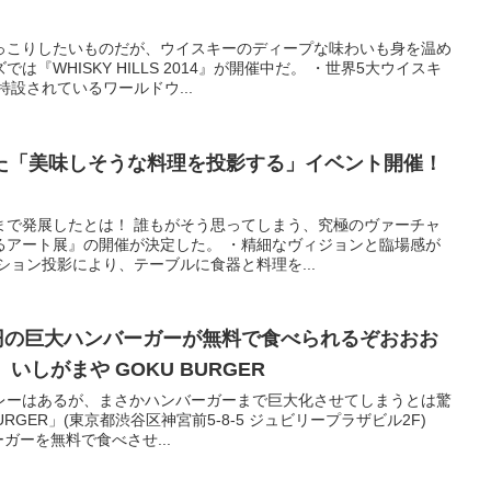
っこりしたいものだが、ウイスキーのディープな味わいも身を温め
『WHISKY HILLS 2014』が開催中だ。 ・世界5大ウイスキ
設されているワールドウ...
た「美味しそうな料理を投影する」イベント開催！
まで発展したとは！ 誰もがそう思ってしまう、究極のヴァーチャ
るアート展』の開催が決定した。 ・精細なヴィジョンと臨場感が
ション投影により、テーブルに食器と料理を...
0円の巨大ハンバーガーが無料で食べられるぞおおお
いしがまや GOKU BURGER
レーはあるが、まさかハンバーガーまで巨大化させてしまうとは驚
URGER」(東京都渋谷区神宮前5-8-5 ジュビリープラザビル2F)
ーガーを無料で食べさせ...