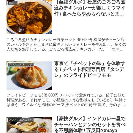
【至福グルメ】松屋のごろごろ煮
カレー
込みチキンカレーが激しくウマイ
件 / 食べたらやめられないとまら
ない
ごろごろ煮込みチキンカレー野菜セット 並 690円 松屋がチェーン店
のレベルを超えた、まさに最強ともいえるカレーを生み出し、多くの
人たちを魅了している。ごろごろ煮込みチキンカレーだ。 ・ウマさ
を盛り上げる プリップリで柔らかいながら、しっか...
東京で「チベットの味」を体験す
アジア・エスニック
る / チベット料理専門店『タシデ
レ』のフライドビーフモモ
フライドビーフモモ3個 600円 チベットで愛されている、餃子に似た
料理がある。それがモモ。小籠包のような形状をしているが、味付け
は違う。ワイルドな風味のビーフ(チベットの牛)が主流で、そのまま
食べてもいいし、調味料をつけてもいい。チベット...
【豪快グルメ】インドカレー屋で
アジア・エスニック
チャーハンとナンのセットを食べ
る不思議体験 / 五反田のmaya