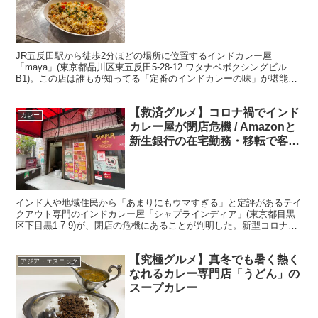
JR五反田駅から徒歩2分ほどの場所に位置するインドカレー屋
「maya」(東京都品川区東五反田5-28-12 ワタナベボクシングビル
B1)。この店は誰もが知ってる「定番のインドカレーの味」が堪能で
きる店として知られているが、ランチタイムに興味...
【救済グルメ】コロナ禍でインド
カレー
カレー屋が閉店危機 / Amazonと
新生銀行の在宅勤務・移転で客激
減「シャプラインディア」
インド人や地域住民から「あまりにもウマすぎる」と定評があるテイ
クアウト専門のインドカレー屋「シャプラインディア」(東京都目黒
区下目黒1-7-9)が、閉店の危機にあることが判明した。新型コロナウ
イルスの影響によって経営難となり、窮地に陥ってい...
【究極グルメ】真冬でも暑く熱く
アジア・エスニック
なれるカレー専門店「うどん」の
スープカレー