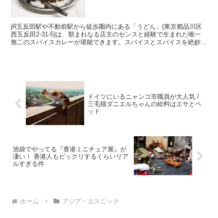
jR五反田駅や不動前駅から徒歩圏内にある「うどん」(東京都品川区
西五反田2-31-5)は、類まれなる店主のセンスと経験で生まれた唯一
無二のスパイスカレーが堪能できます。スパイスとスパイスを絶妙な
組み合わせとバランスで紡ぎ、スパイスを生かし切...
ドイツにいるニャンコ市職員が大人気 /
三毛猫ダニエルちゃんの給料はエサとベ
ッド
池袋でやってる『香港ミニチュア展』が
凄い！ 香港人もビックリするくらいリア
ルすぎる件
ホーム
アジア・エスニック