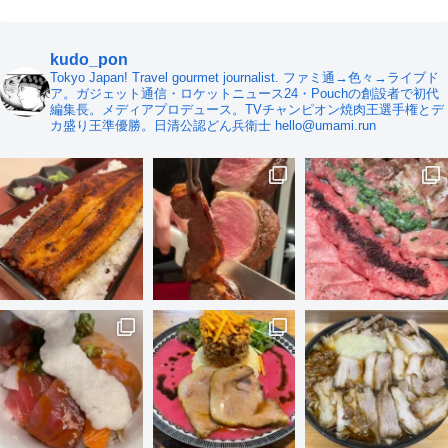
kudo_pon
Tokyo Japan! Travel gourmet journalist. ファミ通→色々→ライブド
ア。ガジェット通信・ロケットニュース24・Pouchの創設者で初代
編集長。メディアプロデュース。TVチャンピオン焼肉王選手権とデ
カ盛り王準優勝。日清公認どん兵衛士 hello@umami.run