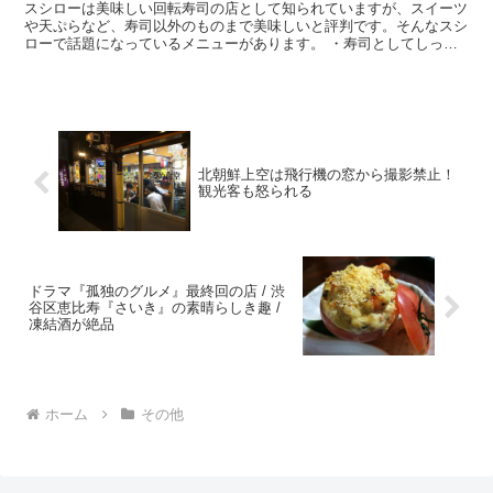
スシローは美味しい回転寿司の店として知られていますが、スイーツ
や天ぷらなど、寿司以外のものまで美味しいと評判です。そんなスシ
ローで話題になっているメニューがあります。 ・寿司としてしっか
り成立 それが、和牛を使用した寿司、和牛さしとろ(30...
北朝鮮上空は飛行機の窓から撮影禁止！
観光客も怒られる
ドラマ『孤独のグルメ』最終回の店 / 渋
谷区恵比寿『さいき』の素晴らしき趣 /
凍結酒が絶品
ホーム
その他