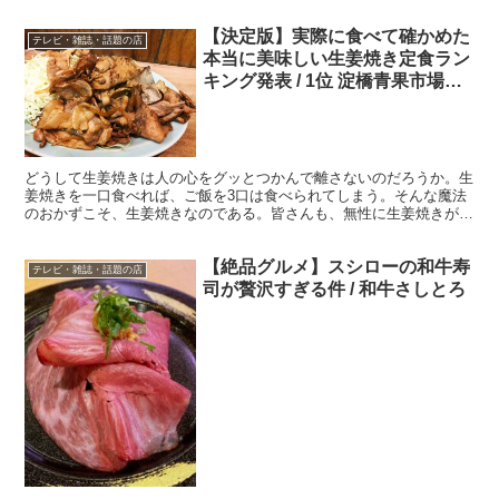
す。 ・天日干しの完全天然モノ 1匹100円のサ...
【決定版】実際に食べて確かめた
テレビ・雑誌・話題の店
本当に美味しい生姜焼き定食ラン
キング発表 / 1位 淀橋青果市場の
伊勢屋食堂
どうして生姜焼きは人の心をグッとつかんで離さないのだろうか。生
姜焼きを一口食べれば、ご飯を3口は食べられてしまう。そんな魔法
のおかずこそ、生姜焼きなのである。皆さんも、無性に生姜焼きが食
べたくなり、行きつけの食堂で生姜焼き定食を注文すること...
【絶品グルメ】スシローの和牛寿
テレビ・雑誌・話題の店
司が贅沢すぎる件 / 和牛さしとろ