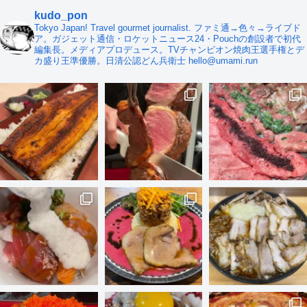
kudo_pon
Tokyo Japan! Travel gourmet journalist. ファミ通→色々→ライブド
ア。ガジェット通信・ロケットニュース24・Pouchの創設者で初代
編集長。メディアプロデュース。TVチャンピオン焼肉王選手権とデ
カ盛り王準優勝。日清公認どん兵衛士 hello@umami.run