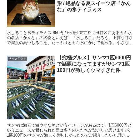
形 / 絶品なる夏スイーツ店『かん
な』の氷ティラミス
氷しること氷ティラミス 850円 / 650円 東京都世田谷区にあるカキ氷
の名店『かんな』の名物といえば、「氷しるこ」だろう。上質な甘さ
で濃度の高いしるこを、たっぷりとカキ氷にかけて食べる。小さな器
に入りきらないカキ氷が、まるで綿のようだ。
【究極グルメ】サンマ1匹6000円
テイクアウト
で話題になってますがサンマ1匹
100円が激しくウマすぎた件
サンマは激安で激ウマな魚というイメージがあるので、1匹6000円と
いうニュースが報じられた際は多くの人たちが驚いたと思いますが、
1匹100円のサンマが激しく美味しかったのでご紹介したいと思いま