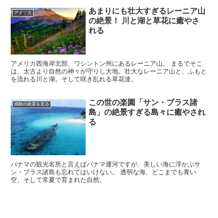
あまりにも壮大すぎるレーニア山
アメリカ
の絶景！ 川と湖と草花に癒やさ
れる
アメリカ西海岸北部、ワシントン州にあるレーニア山。 まるでそこ
は、太古より自然の神々が守りし大地。壮大なレーニア山と、ふもと
を流れる川と湖。そして咲き乱れる草花達。
この世の楽園「サン・ブラス諸
感動の絶景を見る
島」の絶景すぎる島々に癒やされ
る
パナマの観光名所と言えばパナマ運河ですが、美しい海に浮かぶサ
ン・ブラス諸島も忘れてはいけない。 透明な海、どこまでも青い
空、そして常夏で育まれた自然。