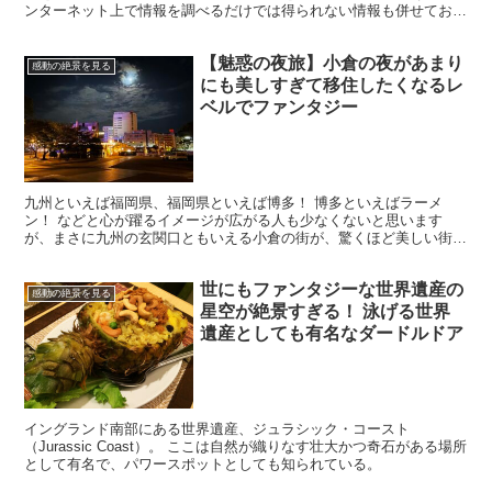
ンターネット上で情報を調べるだけでは得られない情報も併せてお伝
えしていきたい。 ・印象的なスターウォーズキャニオン ...
【魅惑の夜旅】小倉の夜があまり
感動の絶景を見る
にも美しすぎて移住したくなるレ
ベルでファンタジー
九州といえば福岡県、福岡県といえば博多！ 博多といえばラーメ
ン！ などと心が躍るイメージが広がる人も少なくないと思います
が、まさに九州の玄関口ともいえる小倉の街が、驚くほど美しい街に
なっているのをご存じでしたか。 街には歴史と新しい文化が織...
世にもファンタジーな世界遺産の
感動の絶景を見る
星空が絶景すぎる！ 泳げる世界
遺産としても有名なダードルドア
イングランド南部にある世界遺産、ジュラシック・コースト
（Jurassic Coast）。 ここは自然が織りなす壮大かつ奇石がある場所
として有名で、パワースポットとしても知られている。