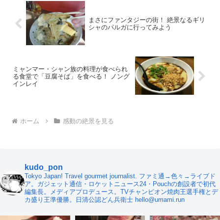
まさにファンタジーの街！ 絶景なるギリ
シャのパルガに行ってみよう
ミャンマー・シャン族の料理が食べられ
る食堂で「豆腐そば」を食べる！ ノング
インレイ
ホーム
感動の絶景を見る
kudo_pon
Tokyo Japan! Travel gourmet journalist. ファミ通→色々→ライブド
ア。ガジェット通信・ロケットニュース24・Pouchの創設者で初代
編集長。メディアプロデュース。TVチャンピオン焼肉王選手権とデ
カ盛り王準優勝。日清公認どん兵衛士 hello@umami.run