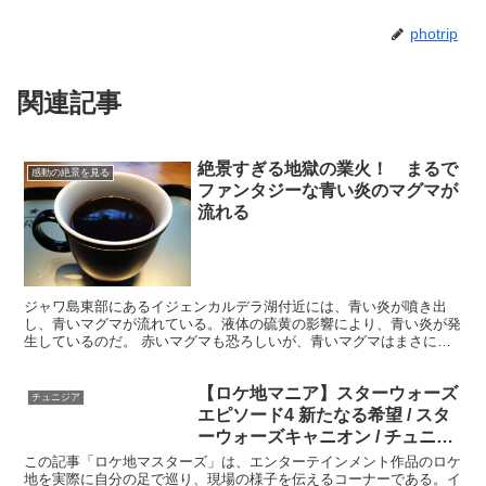
photrip
関連記事
絶景すぎる地獄の業火！ まるで
感動の絶景を見る
ファンタジーな青い炎のマグマが
流れる
ジャワ島東部にあるイジェンカルデラ湖付近には、青い炎が噴き出
し、青いマグマが流れている。液体の硫黄の影響により、青い炎が発
生しているのだ。 赤いマグマも恐ろしいが、青いマグマはまさに地
獄の業火の様であり、別の意味で不気味さを醸し出している。...
【ロケ地マニア】スターウォーズ
チュニジア
エピソード4 新たなる希望 / スタ
ーウォーズキャニオン / チュニジ
ア・シディブベル村
この記事「ロケ地マスターズ」は、エンターテインメント作品のロケ
地を実際に自分の足で巡り、現場の様子を伝えるコーナーである。イ