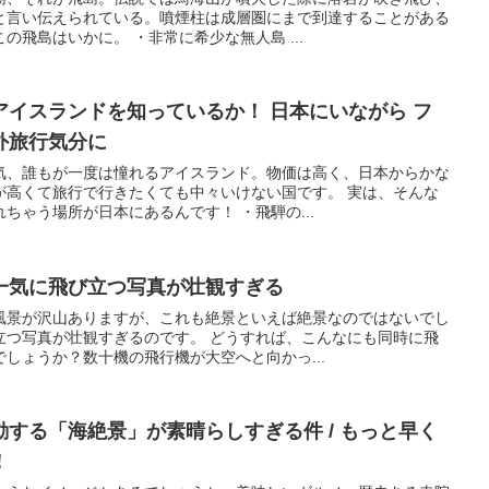
と言い伝えられている。噴煙柱は成層圏にまで到達することがある
の飛島はいかに。 ・非常に希少な無人島 ...
イスランドを知っているか！ 日本にいながら フ
外旅行気分に
気、誰もが一度は憧れるアイスランド。物価は高く、日本からかな
が高くて旅行で行きたくても中々いけない国です。 実は、そんな
ちゃう場所が日本にあるんです！ ・飛騨の...
一気に飛び立つ写真が壮観すぎる
風景が沢山ありますが、これも絶景といえば絶景なのではないでし
立つ写真が壮観すぎるのです。 どうすれば、こんなにも同時に飛
しょうか？数十機の飛行機が大空へと向かっ...
する「海絶景」が素晴らしすぎる件 / もっと早く
！