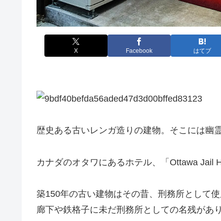
X
Facebook
はてブ
歴史ある古いレンガ造りの建物。そこには幽
カナダのオタワにあるホテル、「Ottawa Jail H
築150年の古い建物はその昔、刑務所として
廊下や鉄格子に未だ刑務所としての名残があ