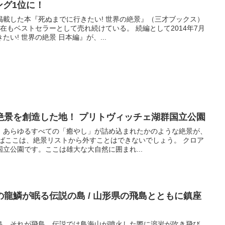
ング1位に！
掲載した本『死ぬまでに行きたい! 世界の絶景』（三才ブックス）
在もベストセラーとして売れ続けている。 続編として2014年7月
い! 世界の絶景 日本編』が、...
絶景を創造した地！ プリトヴィッチェ湖群国立公園
。あらゆるすべての「癒やし」が詰め込まれたかのような絶景が、
えばここは、絶景リストから外すことはできないでしょう。 クロア
立公園です。ここは雄大な大自然に囲まれ...
龍鱗が眠る伝説の島 / 山形県の飛島とともに鎮座
島、それが飛島。伝説では鳥海山が噴火した際に溶岩が吹き飛び、