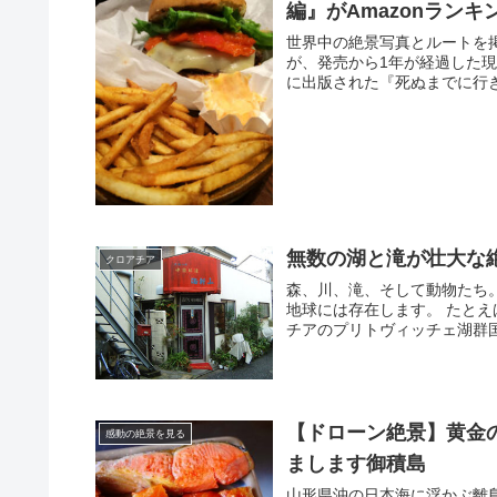
編』がAmazonランキ
世界中の絶景写真とルートを
が、発売から1年が経過した現
に出版された『死ぬまでに行きた
無数の湖と滝が壮大な
クロアチア
森、川、滝、そして動物たち
地球には存在します。 たと
チアのプリトヴィッチェ湖群国
【ドローン絶景】黄金の
感動の絶景を見る
まします御積島
山形県沖の日本海に浮かぶ離