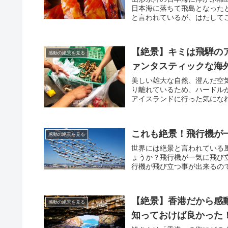
日本海に落ちて飛島となった
と言われているが、はたしてこ
【絶景】キミは飛騨のア
感動の絶景を見る
ァンタスティックな海
美しい雄大な自然、澄んだ空
り離れているため、ハードル
アイスランドに行った気になれ
これも絶景！飛行機が
感動の絶景を見る
世界には絶景と言われている
ょうか？飛行機が一気に飛び
行機が飛び立つ事が出来るので
【絶景】香港だから感動
感動の絶景を見る
知っておけば良かった