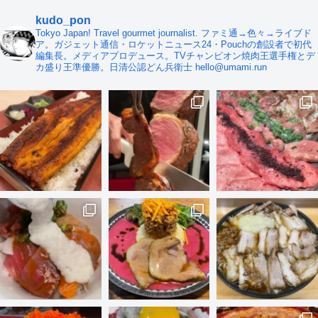
kudo_pon
Tokyo Japan! Travel gourmet journalist. ファミ通→色々→ライブド
ア。ガジェット通信・ロケットニュース24・Pouchの創設者で初代
編集長。メディアプロデュース。TVチャンピオン焼肉王選手権とデ
カ盛り王準優勝。日清公認どん兵衛士 hello@umami.run